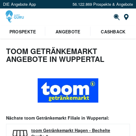
DIE Angebote App
56.122.869 Prospekte & Angebote
Or
PROSPEKTE
ANGEBOTE
CASHBACK
TOOM GETRÄNKEMARKT
ANGEBOTE IN WUPPERTAL
Nächste
toom Getränkemarkt
Filiale in
Wuppertal
:
toom Getränkemarkt Hagen
-
Bechelte