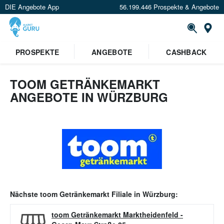
DIE Angebote App
56.199.446 Prospekte & Angebote
Or
PROSPEKTE
ANGEBOTE
CASHBACK
TOOM GETRÄNKEMARKT
ANGEBOTE IN WÜRZBURG
Nächste
toom Getränkemarkt
Filiale in
Würzburg
:
toom Getränkemarkt Marktheidenfeld
-