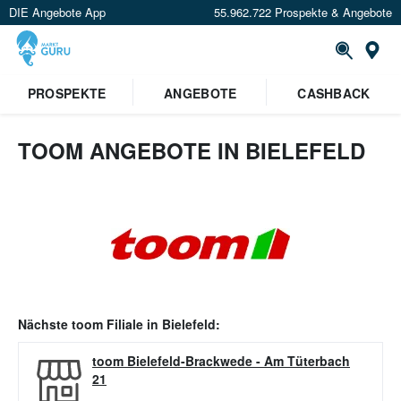
DIE Angebote App
55.962.722 Prospekte & Angebote
Or
PROSPEKTE
ANGEBOTE
CASHBACK
TOOM ANGEBOTE IN BIELEFELD
Nächste
toom
Filiale in
Bielefeld
:
toom Bielefeld-Brackwede
-
Am Tüterbach
21