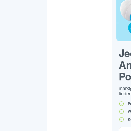
Je
An
Po
markt
finden
P
W
K