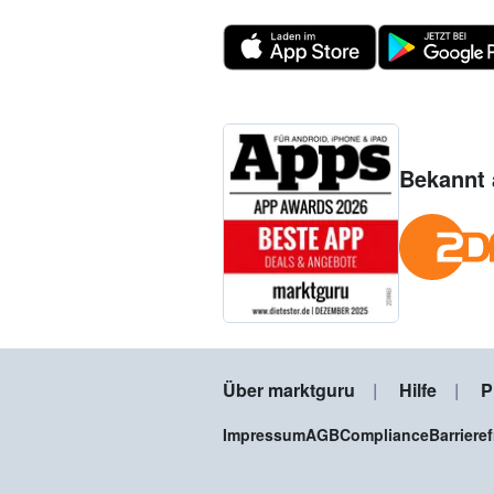
Bekannt 
Über marktguru
Hilfe
P
Impressum
AGB
Compliance
Barriere