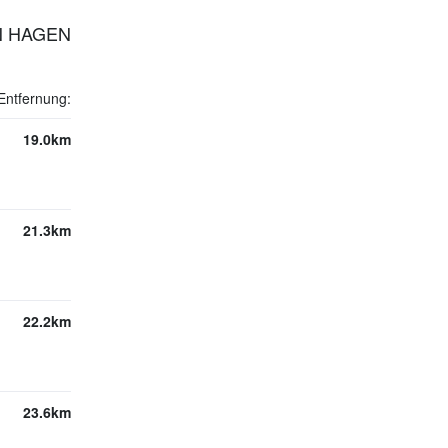
N HAGEN
Entfernung:
19.0km
21.3km
22.2km
23.6km