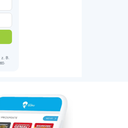
 z. B.
sen
.