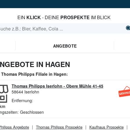
EIN
KLICK
- DEINE
PROSPEKTE
IM BLICK
ANGEBOTE
ANGEBOTE IN HAGEN
e
Thomas Philipps
Filiale in
Hagen
:
Thomas Philipps Iserlohn
-
Obere Mühle 41-45
58644
Iserlohn
Entfernung:
km
ngszeiten:
Geschlossen
hilipps
Angebote
Thomas Philipps
Prospekte
Kaufhaus
Prospekte