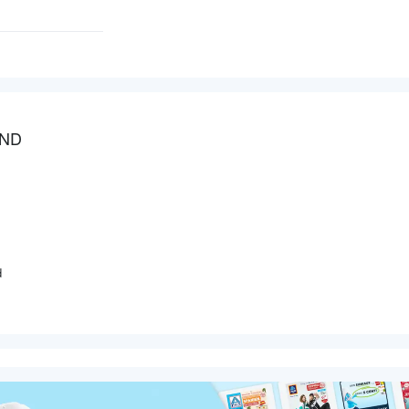
UND
d