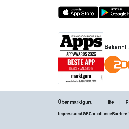
Bekannt 
Über marktguru
Hilfe
P
Impressum
AGB
Compliance
Barriere