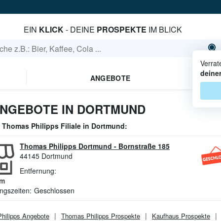
EIN
KLICK
- DEINE
PROSPEKTE
IM BLICK
Verrat
deine
ANGEBOTE
ANGEBOTE IN DORTMUND
e
Thomas Philipps
Filiale in
Dortmund
:
Thomas Philipps Dortmund
-
Bornstraße 185
44145
Dortmund
Entfernung:
m
ngszeiten:
Geschlossen
hilipps
Angebote
Thomas Philipps
Prospekte
Kaufhaus
Prospekte