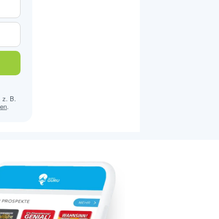
 z. B.
sen
.