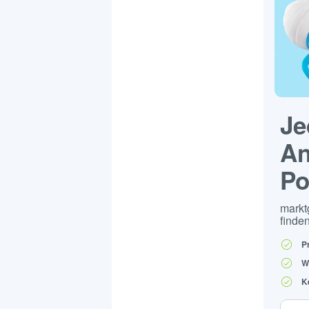
Je
An
Po
markt
finden
P
W
K