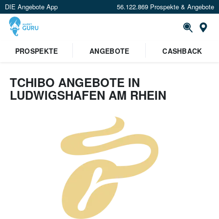
DIE Angebote App
56.122.869 Prospekte & Angebote
Or
PROSPEKTE
ANGEBOTE
CASHBACK
TCHIBO ANGEBOTE IN
LUDWIGSHAFEN AM RHEIN