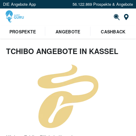
DIE Angebote App
56.122.869 Prospekte & Angebote
Or
PROSPEKTE
ANGEBOTE
CASHBACK
TCHIBO ANGEBOTE IN KASSEL