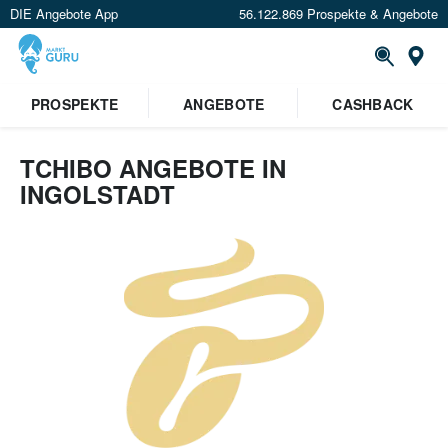
DIE Angebote App
56.122.869 Prospekte & Angebote
Or
PROSPEKTE
ANGEBOTE
CASHBACK
TCHIBO ANGEBOTE IN
INGOLSTADT