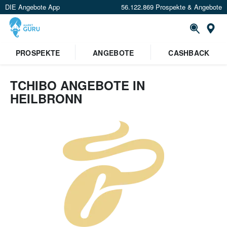
DIE Angebote App
56.122.869 Prospekte & Angebote
Or
PROSPEKTE
ANGEBOTE
CASHBACK
TCHIBO ANGEBOTE IN
HEILBRONN