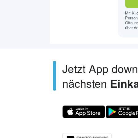
Mit Kl
Persona
Öffnung
über de
Jetzt App dow
nächsten
Einka