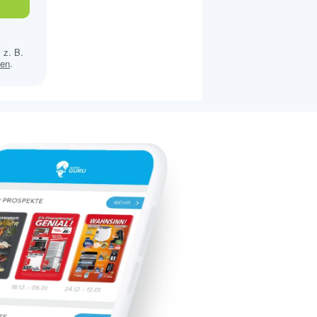
 z. B.
sen
.