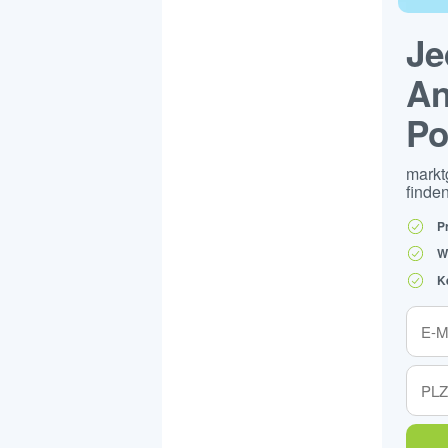
Je
An
Po
markt
finden
P
W
K