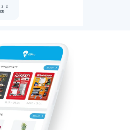
 z. B.
sen
.