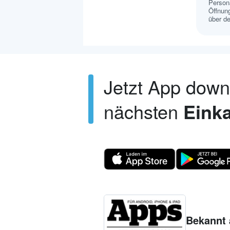
Persona
Öffnung
über de
Jetzt App dow
nächsten
Einka
Bekannt 