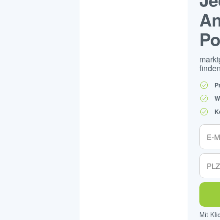
An
Po
markt
finden
P
W
K
Mit Kl