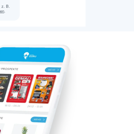
 z. B.
sen
.