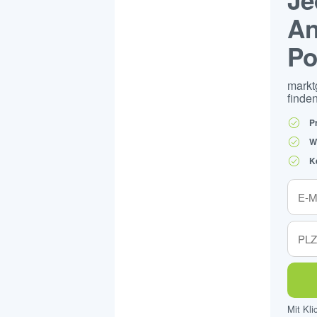
An
Po
markt
finden
P
W
K
Mit Kl