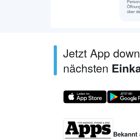
Persona
Öffnung
über de
Jetzt App dow
nächsten
Einka
Bekannt 