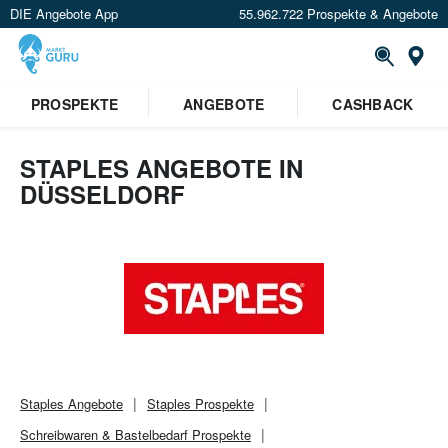
DIE Angebote App
55.962.722 Prospekte & Angebote
Or
PROSPEKTE
ANGEBOTE
CASHBACK
STAPLES ANGEBOTE IN
DÜSSELDORF
Staples
Angebote
Staples
Prospekte
Schreibwaren & Bastelbedarf
Prospekte