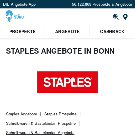
DIE Angebote App
56.122.869 Prospekte & Angebote
Or
PROSPEKTE
ANGEBOTE
CASHBACK
STAPLES ANGEBOTE IN BONN
Staples
Angebote
Staples
Prospekte
Schreibwaren & Bastelbedarf
Prospekte
Schreibwaren & Bastelbedarf
Angebote