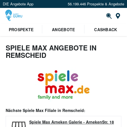
DIE Angebote App
56.199.446 Prospekte & Angebote
Or
PROSPEKTE
ANGEBOTE
CASHBACK
SPIELE MAX ANGEBOTE IN
REMSCHEID
Nächste
Spiele Max
Filiale in
Remscheid
:
Spiele Max Arneken Galerie
-
ArnekenStr. 18