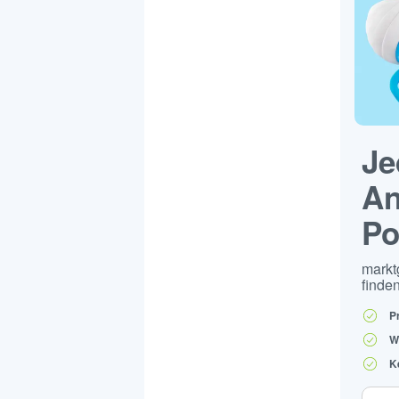
Je
An
Po
markt
finden
P
W
K