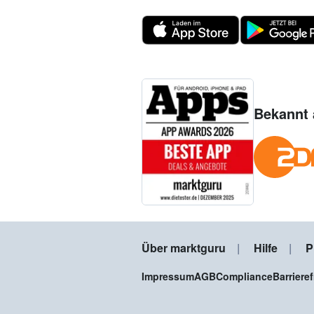
Bekannt 
Über marktguru
Hilfe
P
Impressum
AGB
Compliance
Barriere