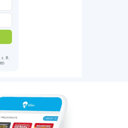
 z. B.
sen
.