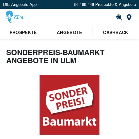
DIE Angebote App
56.199.446 Prospekte & Angebote
Or
PROSPEKTE
ANGEBOTE
CASHBACK
SONDERPREIS-BAUMARKT
ANGEBOTE IN ULM