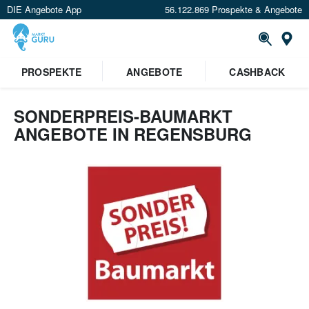
DIE Angebote App
56.122.869 Prospekte & Angebote
Or
PROSPEKTE
ANGEBOTE
CASHBACK
SONDERPREIS-BAUMARKT
ANGEBOTE IN REGENSBURG