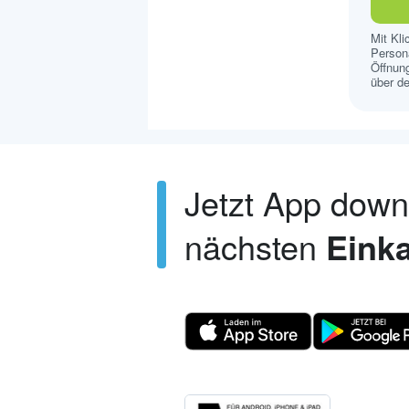
Mit Kl
Persona
Öffnung
über de
Jetzt App dow
nächsten
Einka