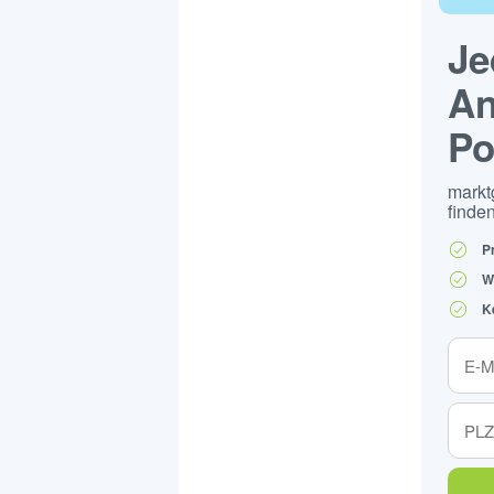
Je
An
Po
markt
finden
P
W
K