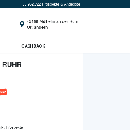
55.962.722 Prospekte & Angebote
45468 Mülheim an der Ruhr
Ort ändern
CASHBACK
R RUHR
rkt
Prospekte