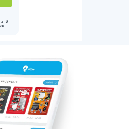
 z. B.
sen
.