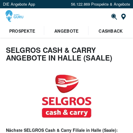
DIE Angebote App
56.122.869 Prospekte & Angebote
Or
PROSPEKTE
ANGEBOTE
CASHBACK
SELGROS CASH & CARRY
ANGEBOTE IN HALLE (SAALE)
Nächste
SELGROS Cash & Carry
Filiale in
Halle (Saale)
: