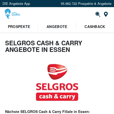
DIE Angebote App
55.962.722 Prospekte & Angebote
Or
PROSPEKTE
ANGEBOTE
CASHBACK
SELGROS CASH & CARRY
ANGEBOTE IN ESSEN
Nächste
SELGROS Cash & Carry
Filiale in
Essen
: