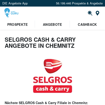
DIE Angebote App
56.199.446 Prospekte & Angebote
Or
PROSPEKTE
ANGEBOTE
CASHBACK
SELGROS CASH & CARRY
ANGEBOTE IN CHEMNITZ
Nächste
SELGROS Cash & Carry
Filiale in
Chemnitz
: