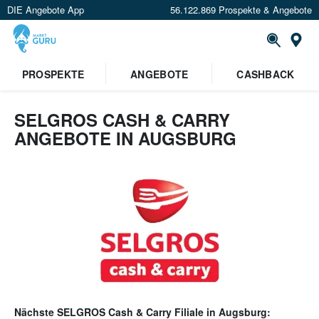
DIE Angebote App
56.122.869 Prospekte & Angebote
Or
PROSPEKTE
ANGEBOTE
CASHBACK
SELGROS CASH & CARRY
ANGEBOTE IN AUGSBURG
Nächste
SELGROS Cash & Carry
Filiale in
Augsburg
: