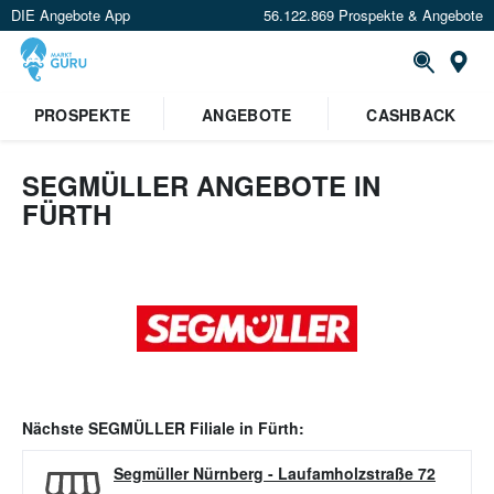
DIE Angebote App
56.122.869 Prospekte & Angebote
Or
PROSPEKTE
ANGEBOTE
CASHBACK
SEGMÜLLER ANGEBOTE IN
FÜRTH
Nächste
SEGMÜLLER
Filiale in
Fürth
:
Segmüller Nürnberg
-
Laufamholzstraße 72