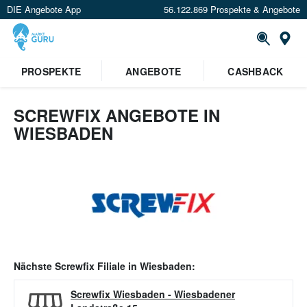
DIE Angebote App
56.122.869 Prospekte & Angebote
Or
PROSPEKTE
ANGEBOTE
CASHBACK
SCREWFIX ANGEBOTE IN
WIESBADEN
Nächste
Screwfix
Filiale in
Wiesbaden
:
Screwfix Wiesbaden
-
Wiesbadener