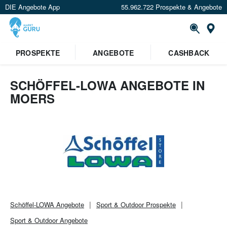
DIE Angebote App
55.962.722 Prospekte & Angebote
Or
PROSPEKTE
ANGEBOTE
CASHBACK
SCHÖFFEL-LOWA ANGEBOTE IN
MOERS
Schöffel-LOWA
Angebote
Sport & Outdoor
Prospekte
Sport & Outdoor
Angebote