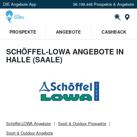
DIE Angebote App
56.199.446 Prospekte & Angebote
Or
PROSPEKTE
ANGEBOTE
CASHBACK
SCHÖFFEL-LOWA ANGEBOTE IN
HALLE (SAALE)
Schöffel-LOWA
Angebote
Sport & Outdoor
Prospekte
Sport & Outdoor
Angebote