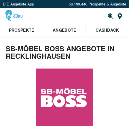
DIE Angebote App
56.199.446 Prospekte & Angebote
Or
PROSPEKTE
ANGEBOTE
CASHBACK
SB-MÖBEL BOSS ANGEBOTE IN
RECKLINGHAUSEN