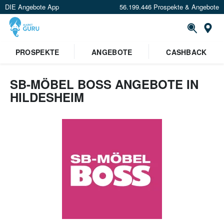
DIE Angebote App
56.199.446 Prospekte & Angebote
Or
PROSPEKTE
ANGEBOTE
CASHBACK
SB-MÖBEL BOSS ANGEBOTE IN
HILDESHEIM