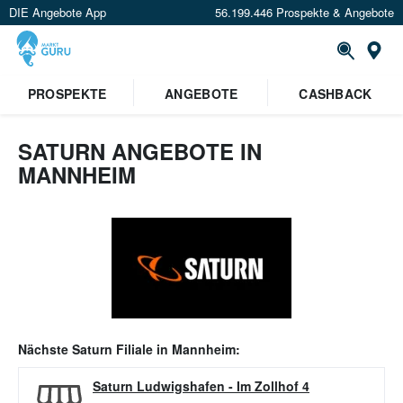
DIE Angebote App
56.199.446 Prospekte & Angebote
Or
PROSPEKTE
ANGEBOTE
CASHBACK
SATURN ANGEBOTE IN
MANNHEIM
Nächste
Saturn
Filiale in
Mannheim
:
Saturn Ludwigshafen
-
Im Zollhof 4