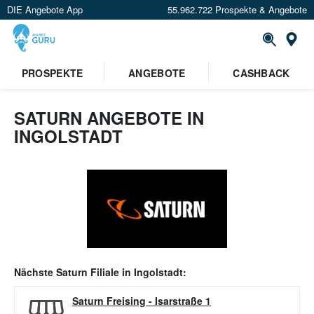
DIE Angebote App
55.962.722 Prospekte & Angebote
Or
PROSPEKTE
ANGEBOTE
CASHBACK
SATURN ANGEBOTE IN
INGOLSTADT
Nächste
Saturn
Filiale in
Ingolstadt
:
Saturn Freising
-
Isarstraße 1