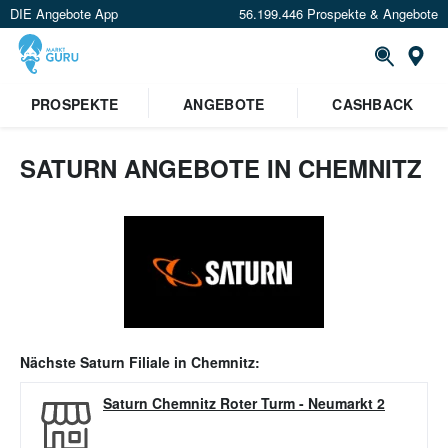
DIE Angebote App
56.199.446 Prospekte & Angebote
Or
PROSPEKTE
ANGEBOTE
CASHBACK
SATURN ANGEBOTE IN CHEMNITZ
Nächste
Saturn
Filiale in
Chemnitz
:
Saturn Chemnitz Roter Turm
-
Neumarkt 2