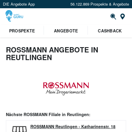
DIE Angebote App
56.122.869 Prospekte & Angebote
Or
PROSPEKTE
ANGEBOTE
CASHBACK
ROSSMANN ANGEBOTE IN
REUTLINGEN
Nächste
ROSSMANN
Filiale in
Reutlingen
:
ROSSMANN Reutlingen
-
Katharinenstr. 18