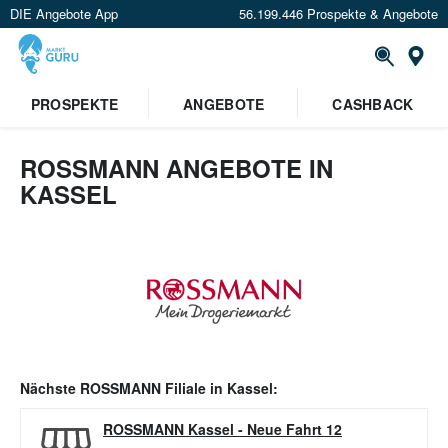
DIE Angebote App
56.199.446 Prospekte & Angebote
Or
PROSPEKTE
ANGEBOTE
CASHBACK
ROSSMANN ANGEBOTE IN
KASSEL
Nächste
ROSSMANN
Filiale in
Kassel
:
ROSSMANN Kassel
-
Neue Fahrt 12