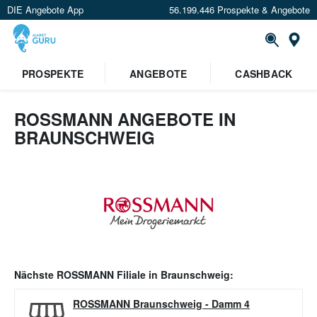
DIE Angebote App
56.199.446 Prospekte & Angebote
Or
PROSPEKTE
ANGEBOTE
CASHBACK
ROSSMANN ANGEBOTE IN
BRAUNSCHWEIG
Nächste
ROSSMANN
Filiale in
Braunschweig
:
ROSSMANN Braunschweig
-
Damm 4