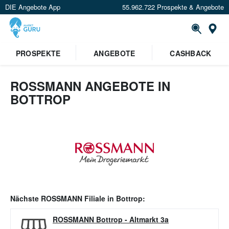
DIE Angebote App
55.962.722 Prospekte & Angebote
Or
PROSPEKTE
ANGEBOTE
CASHBACK
ROSSMANN ANGEBOTE IN
BOTTROP
Nächste
ROSSMANN
Filiale in
Bottrop
:
ROSSMANN Bottrop
-
Altmarkt 3a