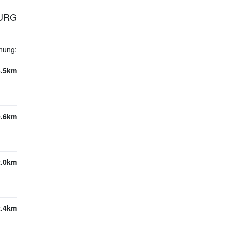
BURG
nung:
8.5km
0.6km
2.0km
2.4km