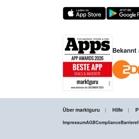
Bekannt 
Über marktguru
Hilfe
P
Impressum
AGB
Compliance
Barriere