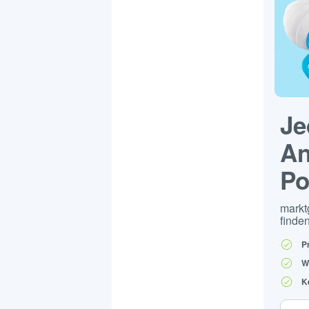
Je
An
Po
markt
finden
P
W
K