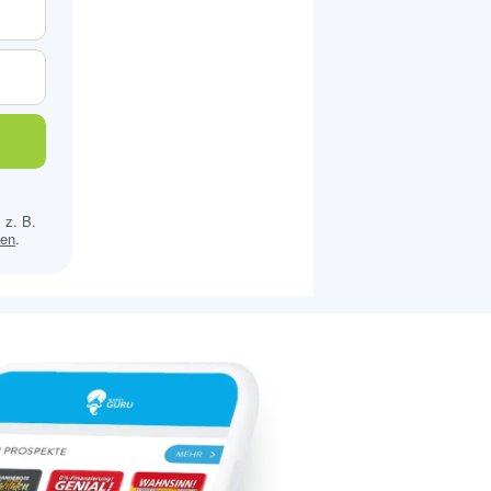
 z. B.
sen
.