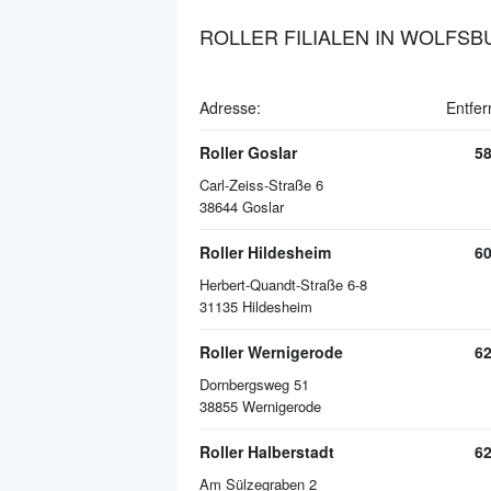
ROLLER FILIALEN IN WOLFS
Adresse:
Entfer
Roller Goslar
5
Carl-Zeiss-Straße 6
38644
Goslar
Roller Hildesheim
6
Herbert-Quandt-Straße 6-8
31135
Hildesheim
Roller Wernigerode
6
Dornbergsweg 51
38855
Wernigerode
Roller Halberstadt
6
Am Sülzegraben 2