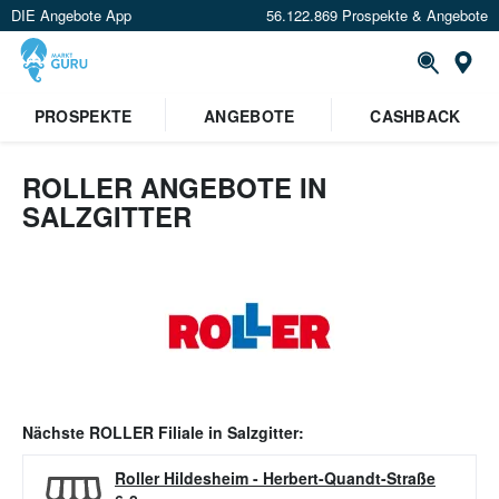
DIE Angebote App
56.122.869 Prospekte & Angebote
Or
PROSPEKTE
ANGEBOTE
CASHBACK
ROLLER ANGEBOTE IN
SALZGITTER
Nächste
ROLLER
Filiale in
Salzgitter
:
Roller Hildesheim
-
Herbert-Quandt-Straße