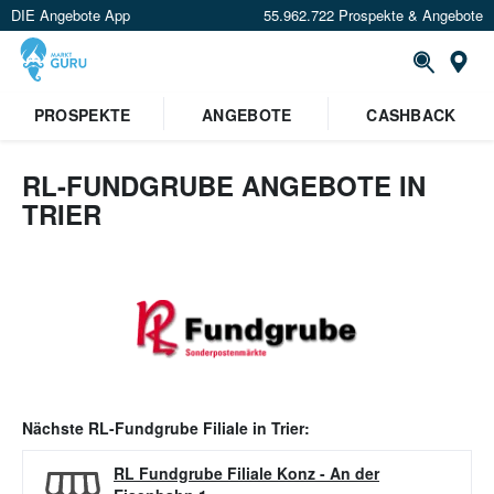
DIE Angebote App
55.962.722 Prospekte & Angebote
Or
PROSPEKTE
ANGEBOTE
CASHBACK
RL-FUNDGRUBE ANGEBOTE IN
TRIER
Nächste
RL-Fundgrube
Filiale in
Trier
:
RL Fundgrube Filiale Konz
-
An der