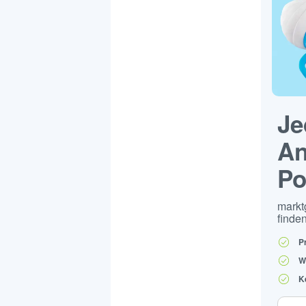
Je
An
Po
markt
finden
P
W
K