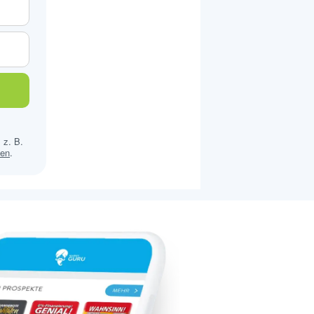
 z. B.
sen
.