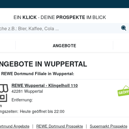
EIN
KLICK
- DEINE
PROSPEKTE
IM BLICK
ANGEBOTE
NGEBOTE IN WUPPERTAL
e
REWE Dortmund
Filiale in
Wuppertal
:
REWE Wuppertal
-
Klingelholl 110
42281
Wuppertal
Entfernung:
m
ngszeiten:
Heute geöffnet bis 22:00
rtmund
Angebote
REWE Dortmund
Prospekte
Supermarkt
Prospekte