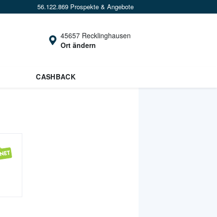
56.122.869 Prospekte & Angebote
45657 Recklinghausen
Ort ändern
CASHBACK