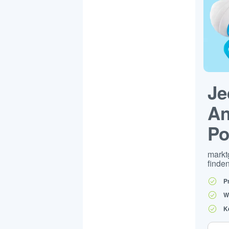
Je
An
Po
markt
finden
P
W
K