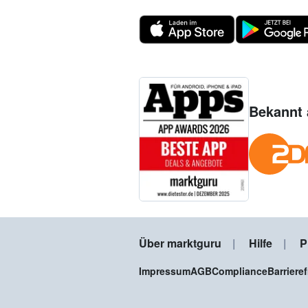
Bekannt 
Über marktguru
Hilfe
P
Impressum
AGB
Compliance
Barriere