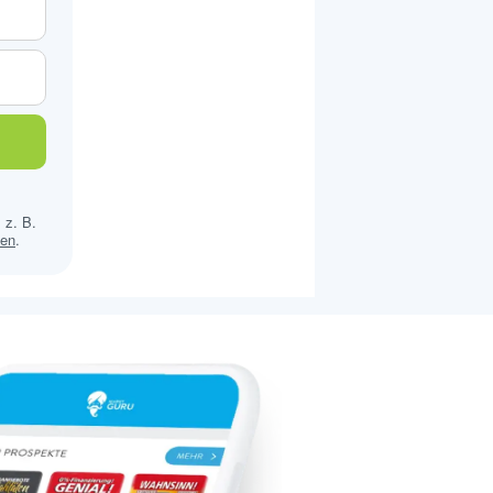
 z. B.
sen
.