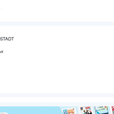
STADT
adt