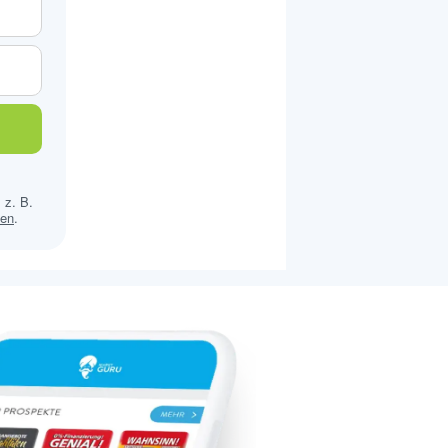
 z. B.
sen
.