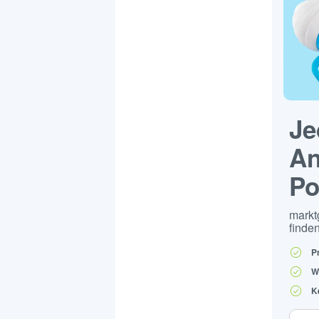
Je
An
Po
markt
finden
P
W
K