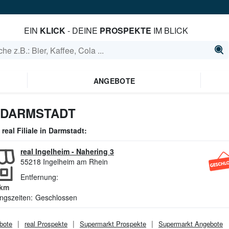
EIN
KLICK
- DEINE
PROSPEKTE
IM BLICK
ANGEBOTE
 DARMSTADT
e
real
Filiale in
Darmstadt
:
real Ingelheim
-
Nahering 3
55218
Ingelheim am Rhein
Entfernung:
km
ngszeiten:
Geschlossen
bote
real
Prospekte
Supermarkt
Prospekte
Supermarkt
Angebote