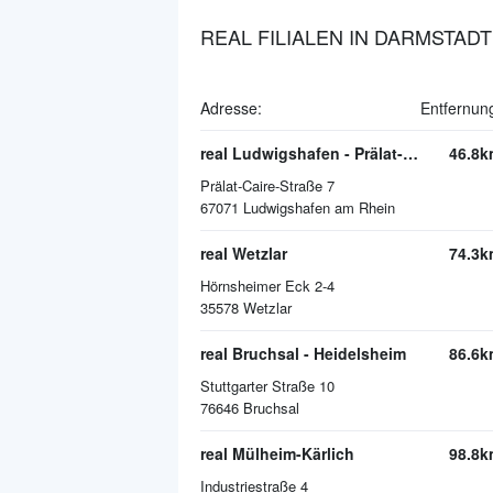
REAL FILIALEN IN DARMSTADT
Adresse:
Entfernun
real Ludwigshafen - Prälat-Caire-Straße
46.8k
Prälat-Caire-Straße 7
67071
Ludwigshafen am Rhein
real Wetzlar
74.3k
Hörnsheimer Eck 2-4
35578
Wetzlar
real Bruchsal - Heidelsheim
86.6k
Stuttgarter Straße 10
76646
Bruchsal
real Mülheim-Kärlich
98.8k
Industriestraße 4