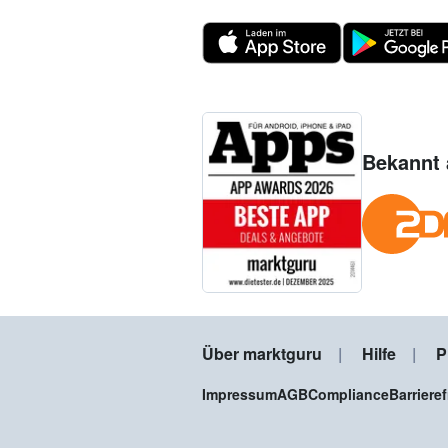
Bekannt 
Über marktguru
Hilfe
P
Impressum
AGB
Compliance
Barriere