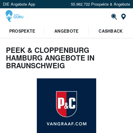
DIE Angebote App
55.962.722 Prospekte & Angebote
Or
PROSPEKTE
ANGEBOTE
CASHBACK
PEEK & CLOPPENBURG
HAMBURG ANGEBOTE IN
BRAUNSCHWEIG