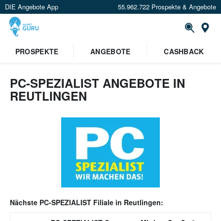
DIE Angebote App
55.962.722 Prospekte & Angebote
Or
PROSPEKTE
ANGEBOTE
CASHBACK
PC-SPEZIALIST ANGEBOTE IN
REUTLINGEN
Nächste
PC-SPEZIALIST
Filiale in
Reutlingen
: