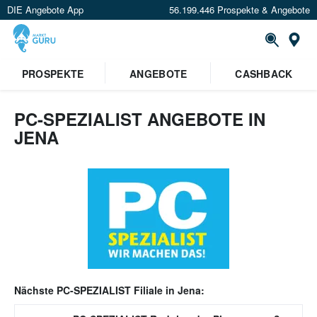
DIE Angebote App
56.199.446 Prospekte & Angebote
Or
PROSPEKTE
ANGEBOTE
CASHBACK
PC-SPEZIALIST ANGEBOTE IN
JENA
Nächste
PC-SPEZIALIST
Filiale in
Jena
: