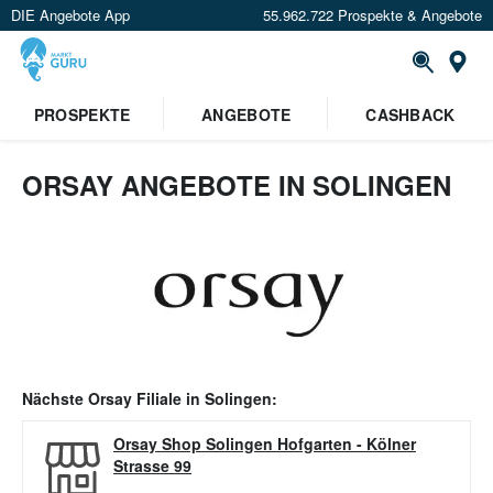
DIE Angebote App
55.962.722 Prospekte & Angebote
Or
PROSPEKTE
ANGEBOTE
CASHBACK
ORSAY ANGEBOTE IN SOLINGEN
Nächste
Orsay
Filiale in
Solingen
:
Orsay Shop Solingen Hofgarten
-
Kölner
Strasse 99