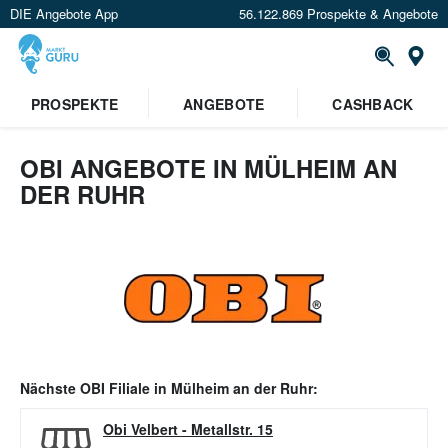
DIE Angebote App
56.122.869 Prospekte & Angebote
Or
PROSPEKTE
ANGEBOTE
CASHBACK
OBI ANGEBOTE IN MÜLHEIM AN
DER RUHR
Nächste
OBI
Filiale in
Mülheim an der Ruhr
:
Obi Velbert
-
Metallstr. 15