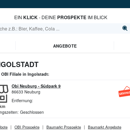
EIN
KLICK
- DEINE
PROSPEKTE
IM BLICK
ANGEBOTE
INGOLSTADT
e
OBI
Filiale in
Ingolstadt
:
Obi Neuburg
-
Südpark 9
86633
Neuburg
Entfernung:
km
ngszeiten:
Geschlossen
bote
OBI
Prospekte
Baumarkt
Prospekte
Baumarkt
Angebote