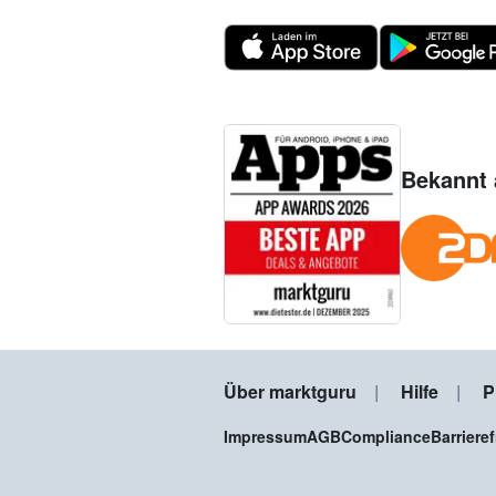
Bekannt 
Über marktguru
Hilfe
P
Impressum
AGB
Compliance
Barriere