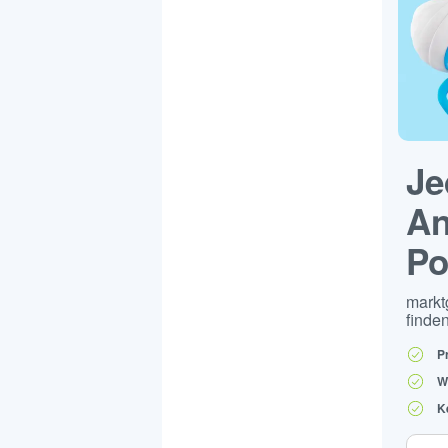
Je
An
Po
markt
finden
P
W
K