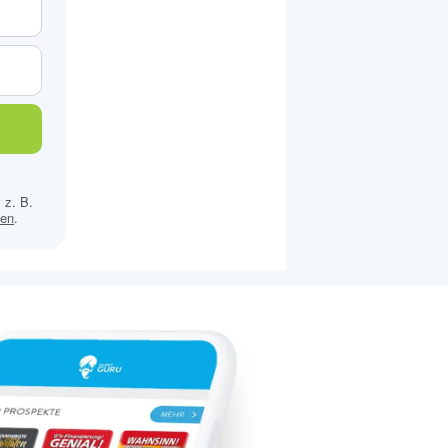
 z. B.
sen
.