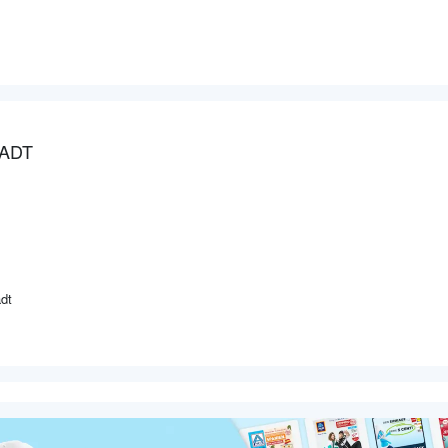
TADT
dt