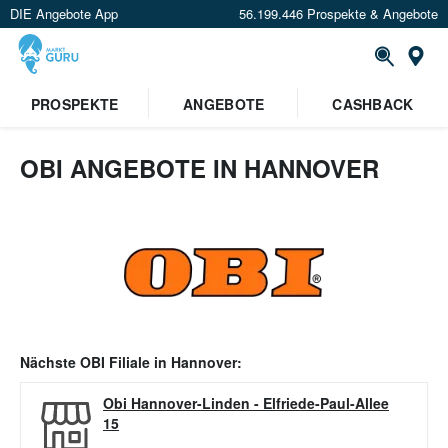
DIE Angebote App
56.199.446 Prospekte & Angebote
Or
PROSPEKTE
ANGEBOTE
CASHBACK
OBI ANGEBOTE IN HANNOVER
Nächste
OBI
Filiale in
Hannover
:
Obi Hannover-Linden
-
Elfriede-Paul-Allee
15