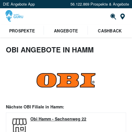
DIE Angebote App
56.122.869 Prospekte & Angebote
Or
PROSPEKTE
ANGEBOTE
CASHBACK
OBI ANGEBOTE IN HAMM
Nächste
OBI
Filiale in
Hamm
:
Obi Hamm
-
Sachsenweg 22